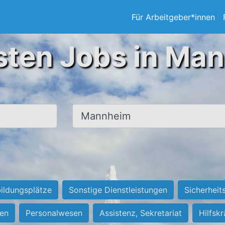
Für Arbeitgeber*innen
sten Jobs in Ma
Ort, Stadt
ildungsplätze
Sonstige Dienstleistungen
Sicherheit
ten
Personalwesen
Assistenz, Sekretariat
Hilfsk