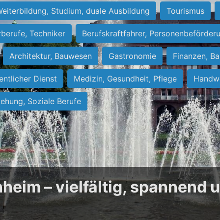
eiterbildung, Studium, duale Ausbildung
Tourismus
rberufe, Techniker
Berufskraftfahrer, Personenbeförder
Architektur, Bauwesen
Gastronomie
Finanzen, Ba
entlicher Dienst
Medizin, Gesundheit, Pflege
Handwe
iehung, Soziale Berufe
heim – vielfältig, spannend 