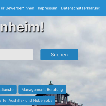
Für Bewerber*innen
Impressum
Datenschutzerklärung
nnheim!
Suchen
sdienste
Management, Beratung
räfte, Aushilfs- und Nebenjobs