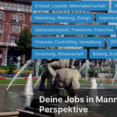
Einkauf, Logistik, Materialwirtschaft
W
Marketing, Werbung, Design
Ingenieu
Selbstständigkeit, Freelancer, Franchise
Finanzen, Controlling, Verwaltung
Öff
Forschung, Wissenschaft
Bildung, Erz
Deine Jobs in Mann
Perspektive