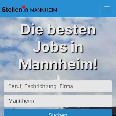
MANNHEIM
Die besten
Jobs in
Mannheim!
Beruf, Fachrichtung, Firma
Ort, Stadt
Suchen