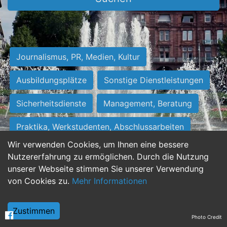
Journalismus, PR, Medien, Kultur
Ausbildungsplätze
Sonstige Dienstleistungen
Sicherheitsdienste
Management, Beratung
Praktika, Werkstudenten, Abschlussarbeiten
Wir verwenden Cookies, um Ihnen eine bessere
Personalwesen
Assistenz, Sekretariat
Nutzererfahrung zu ermöglichen. Durch die Nutzung
unserer Webseite stimmen Sie unserer Verwendung
Hilfskräfte, Aushilfs- und Nebenjobs
von Cookies zu.
Mehr Informationen
Einkauf, Logistik, Materialwirtschaft
Zustimmen
Photo Credit
Weiterbildung, Studium, duale Ausbildung