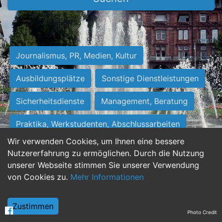
Journalismus, PR, Medien, Kultur
Ausbildungsplätze
Sonstige Dienstleistungen
Sicherheitsdienste
Management, Beratung
Praktika, Werkstudenten, Abschlussarbeiten
Wir verwenden Cookies, um Ihnen eine bessere
Personalwesen
Assistenz, Sekretariat
Nutzererfahrung zu ermöglichen. Durch die Nutzung
unserer Webseite stimmen Sie unserer Verwendung
Hilfskräfte, Aushilfs- und Nebenjobs
von Cookies zu.
Mehr Informationen
Einkauf, Logistik, Materialwirtschaft
Zustimmen
Photo Credit
Weiterbildung, Studium, duale Ausbildung