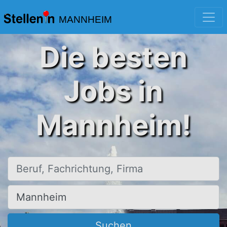
MANNHEIM
Die besten
Jobs in
Mannheim!
Beruf, Fachrichtung, Firma
Ort, Stadt
Suchen