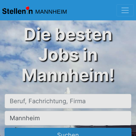
MANNHEIM
Die besten
Jobs in
Mannheim!
Beruf, Fachrichtung, Firma
Ort, Stadt
Suchen