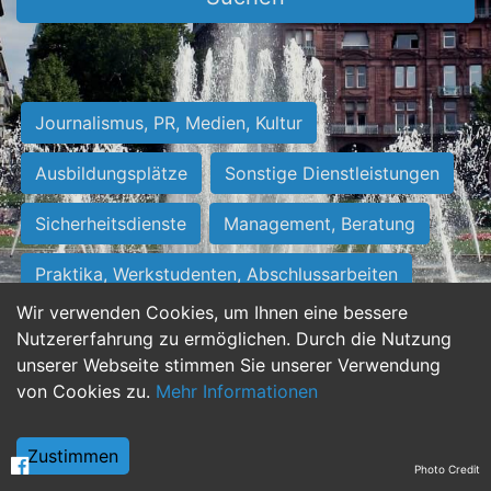
Journalismus, PR, Medien, Kultur
Ausbildungsplätze
Sonstige Dienstleistungen
Sicherheitsdienste
Management, Beratung
Praktika, Werkstudenten, Abschlussarbeiten
Wir verwenden Cookies, um Ihnen eine bessere
Personalwesen
Assistenz, Sekretariat
Nutzererfahrung zu ermöglichen. Durch die Nutzung
unserer Webseite stimmen Sie unserer Verwendung
Hilfskräfte, Aushilfs- und Nebenjobs
von Cookies zu.
Mehr Informationen
Einkauf, Logistik, Materialwirtschaft
Zustimmen
Photo Credit
Weiterbildung, Studium, duale Ausbildung