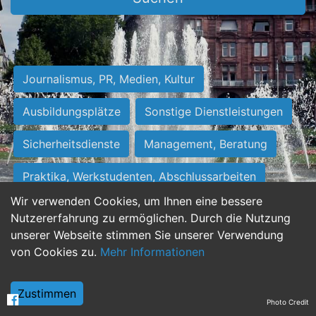
Journalismus, PR, Medien, Kultur
Ausbildungsplätze
Sonstige Dienstleistungen
Sicherheitsdienste
Management, Beratung
Praktika, Werkstudenten, Abschlussarbeiten
Wir verwenden Cookies, um Ihnen eine bessere
Personalwesen
Assistenz, Sekretariat
Nutzererfahrung zu ermöglichen. Durch die Nutzung
unserer Webseite stimmen Sie unserer Verwendung
Hilfskräfte, Aushilfs- und Nebenjobs
von Cookies zu.
Mehr Informationen
Einkauf, Logistik, Materialwirtschaft
Zustimmen
Photo Credit
Weiterbildung, Studium, duale Ausbildung