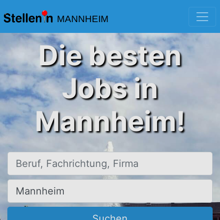
MANNHEIM
Die besten
Jobs in
Mannheim!
Beruf, Fachrichtung, Firma
Ort, Stadt
Suchen