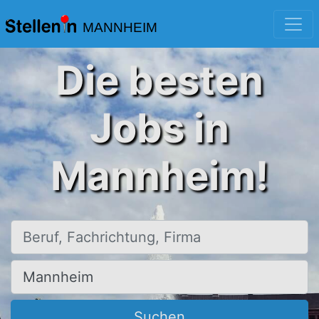
MANNHEIM
Die besten
Jobs in
Mannheim!
Beruf, Fachrichtung, Firma
Ort, Stadt
Suchen