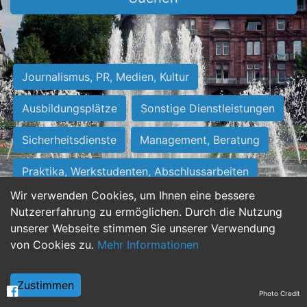
Journalismus, PR, Medien, Kultur
Ausbildungsplätze
Sonstige Dienstleistungen
Sicherheitsdienste
Management, Beratung
Praktika, Werkstudenten, Abschlussarbeiten
Wir verwenden Cookies, um Ihnen eine bessere
Personalwesen
Assistenz, Sekretariat
Nutzererfahrung zu ermöglichen. Durch die Nutzung
unserer Webseite stimmen Sie unserer Verwendung
Hilfskräfte, Aushilfs- und Nebenjobs
von Cookies zu.
Mehr Informationen
Einkauf, Logistik, Materialwirtschaft
Zustimmen
Photo Credit
Weiterbildung, Studium, duale Ausbildung