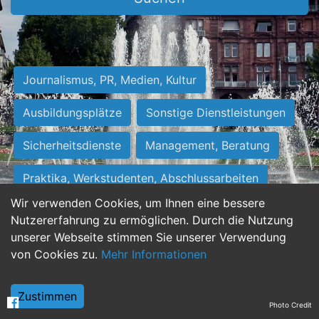
Journalismus, PR, Medien, Kultur
Ausbildungsplätze
Sonstige Dienstleistungen
Sicherheitsdienste
Management, Beratung
Praktika, Werkstudenten, Abschlussarbeiten
Wir verwenden Cookies, um Ihnen eine bessere
Personalwesen
Assistenz, Sekretariat
Nutzererfahrung zu ermöglichen. Durch die Nutzung
unserer Webseite stimmen Sie unserer Verwendung
Hilfskräfte, Aushilfs- und Nebenjobs
von Cookies zu.
Mehr Informationen
Einkauf, Logistik, Materialwirtschaft
Zustimmen
Photo Credit
Weiterbildung, Studium, duale Ausbildung