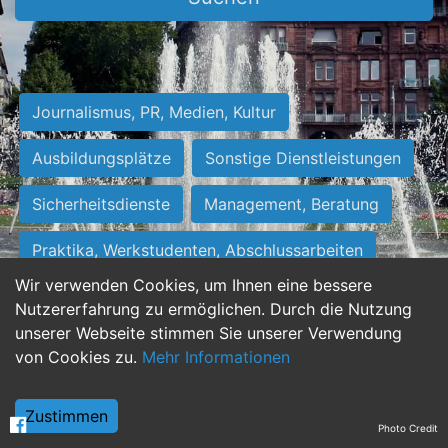
Journalismus, PR, Medien, Kultur
Ausbildungsplätze
Sonstige Dienstleistungen
Sicherheitsdienste
Management, Beratung
Praktika, Werkstudenten, Abschlussarbeiten
Wir verwenden Cookies, um Ihnen eine bessere
Personalwesen
Assistenz, Sekretariat
Nutzererfahrung zu ermöglichen. Durch die Nutzung
unserer Webseite stimmen Sie unserer Verwendung
Hilfskräfte, Aushilfs- und Nebenjobs
von Cookies zu.
Mehr Informationen
Einkauf, Logistik, Materialwirtschaft
Zustimmen
Photo Credit
Weiterbildung, Studium, duale Ausbildung