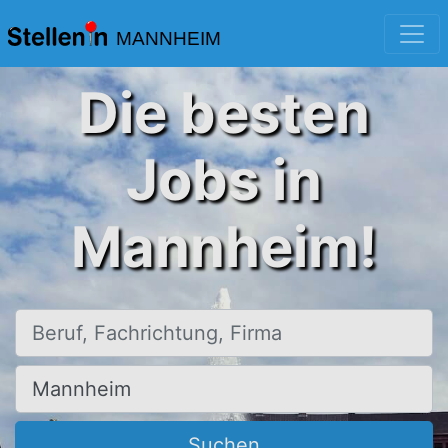
MANNHEIM
Die besten
Jobs in
Mannheim!
Beruf, Fachrichtung, Firma
Ort, Stadt
Suchen