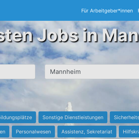
Für Arbeitgeber*innen
sten Jobs in Ma
Ort, Stadt
ildungsplätze
Sonstige Dienstleistungen
Sicherheit
ten
Personalwesen
Assistenz, Sekretariat
Hilfsk