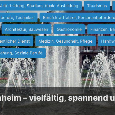
eiterbildung, Studium, duale Ausbildung
Tourismus
rberufe, Techniker
Berufskraftfahrer, Personenbeförder
Architektur, Bauwesen
Gastronomie
Finanzen, Ba
entlicher Dienst
Medizin, Gesundheit, Pflege
Handwe
iehung, Soziale Berufe
heim – vielfältig, spannend 