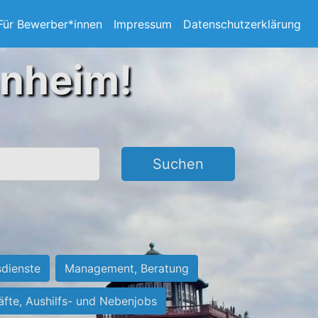
Für Bewerber*innen
Impressum
Datenschutzerklärung
nnheim!
Suchen
sdienste
Management, Beratung
räfte, Aushilfs- und Nebenjobs