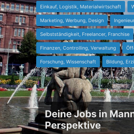
Einkauf, Logistik, Materialwirtschaft
W
Marketing, Werbung, Design
Ingenieu
Selbstständigkeit, Freelancer, Franchise
Finanzen, Controlling, Verwaltung
Öff
Forschung, Wissenschaft
Bildung, Erz
Deine Jobs in Mann
Perspektive