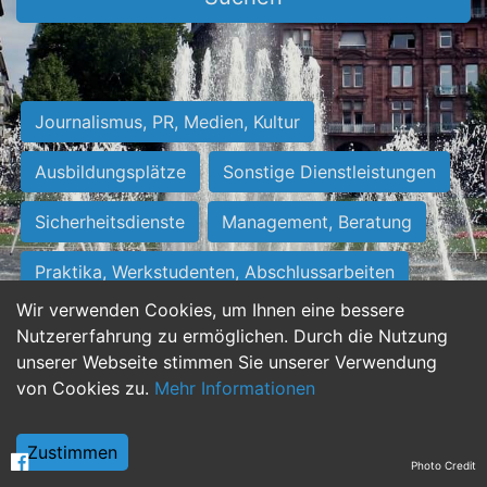
Journalismus, PR, Medien, Kultur
Ausbildungsplätze
Sonstige Dienstleistungen
Sicherheitsdienste
Management, Beratung
Praktika, Werkstudenten, Abschlussarbeiten
Wir verwenden Cookies, um Ihnen eine bessere
Personalwesen
Assistenz, Sekretariat
Nutzererfahrung zu ermöglichen. Durch die Nutzung
unserer Webseite stimmen Sie unserer Verwendung
Hilfskräfte, Aushilfs- und Nebenjobs
von Cookies zu.
Mehr Informationen
Einkauf, Logistik, Materialwirtschaft
Zustimmen
Photo Credit
Weiterbildung, Studium, duale Ausbildung