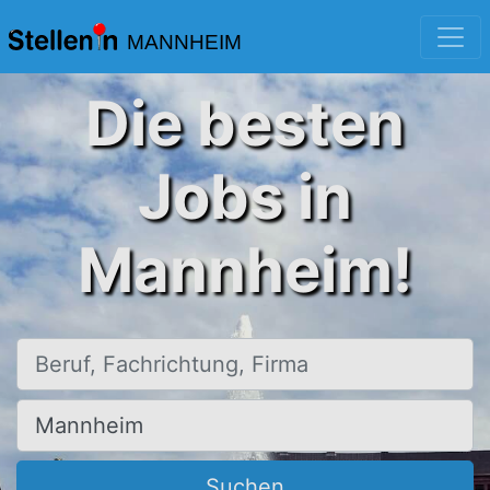
MANNHEIM
Die besten
Jobs in
Mannheim!
Beruf, Fachrichtung, Firma
Ort, Stadt
Suchen