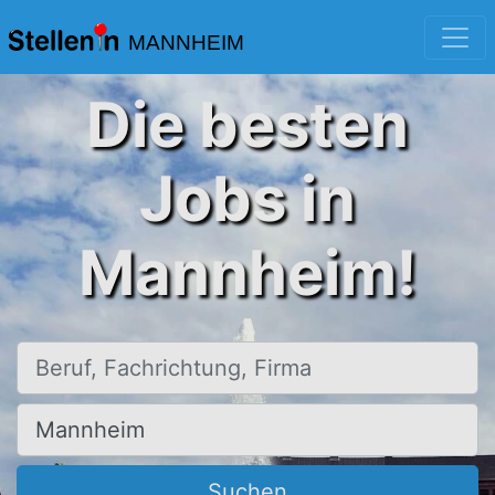
MANNHEIM
Die besten
Jobs in
Mannheim!
Beruf, Fachrichtung, Firma
Ort, Stadt
Suchen