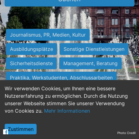
Journalismus, PR, Medien, Kultur
Ausbildungsplätze
Sonstige Dienstleistungen
Sicherheitsdienste
Management, Beratung
Praktika, Werkstudenten, Abschlussarbeiten
Wir verwenden Cookies, um Ihnen eine bessere
Personalwesen
Assistenz, Sekretariat
Nutzererfahrung zu ermöglichen. Durch die Nutzung
unserer Webseite stimmen Sie unserer Verwendung
Hilfskräfte, Aushilfs- und Nebenjobs
von Cookies zu.
Mehr Informationen
Einkauf, Logistik, Materialwirtschaft
Zustimmen
Photo Credit
Weiterbildung, Studium, duale Ausbildung