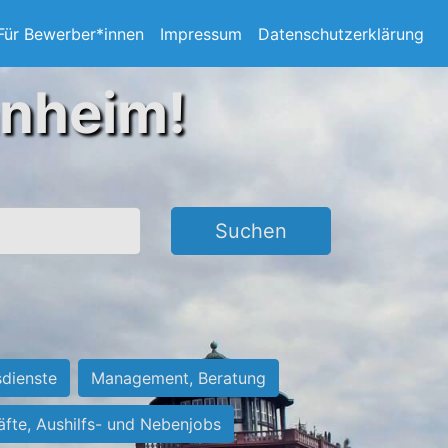
Für Bewerber*innen
Impressum
Datenschutzerklärung
nnheim!
Suchen
sdienste
Management, Beratung
räfte, Aushilfs- und Nebenjobs