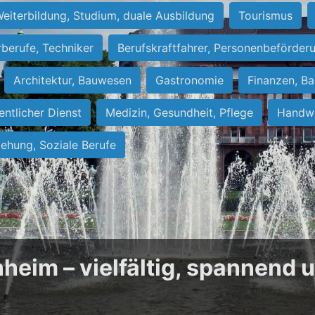
eiterbildung, Studium, duale Ausbildung
Tourismus
rberufe, Techniker
Berufskraftfahrer, Personenbeförder
Architektur, Bauwesen
Gastronomie
Finanzen, Ba
entlicher Dienst
Medizin, Gesundheit, Pflege
Handwe
iehung, Soziale Berufe
heim – vielfältig, spannend 