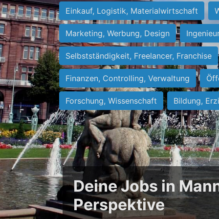
Einkauf, Logistik, Materialwirtschaft
W
Marketing, Werbung, Design
Ingenieu
Selbstständigkeit, Freelancer, Franchise
Finanzen, Controlling, Verwaltung
Öff
Forschung, Wissenschaft
Bildung, Erz
Deine Jobs in Mann
Perspektive