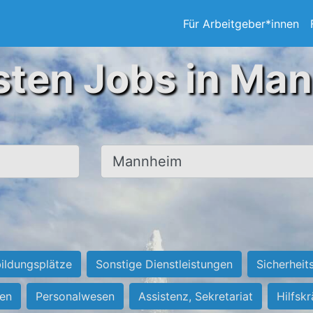
Für Arbeitgeber*innen
sten Jobs in Ma
Ort, Stadt
ildungsplätze
Sonstige Dienstleistungen
Sicherheit
ten
Personalwesen
Assistenz, Sekretariat
Hilfsk