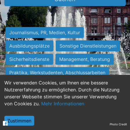
Journalismus, PR, Medien, Kultur
Ausbildungsplätze
Sonstige Dienstleistungen
Sicherheitsdienste
Management, Beratung
Praktika, Werkstudenten, Abschlussarbeiten
Wir verwenden Cookies, um Ihnen eine bessere
Personalwesen
Assistenz, Sekretariat
Nutzererfahrung zu ermöglichen. Durch die Nutzung
unserer Webseite stimmen Sie unserer Verwendung
Hilfskräfte, Aushilfs- und Nebenjobs
von Cookies zu.
Mehr Informationen
Einkauf, Logistik, Materialwirtschaft
Zustimmen
Photo Credit
Weiterbildung, Studium, duale Ausbildung