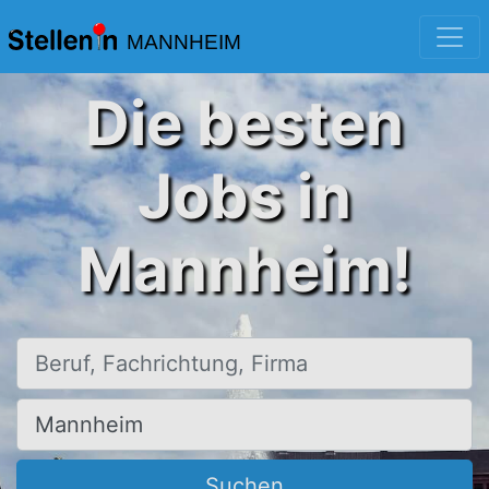
MANNHEIM
Die besten
Jobs in
Mannheim!
Beruf, Fachrichtung, Firma
Ort, Stadt
Suchen