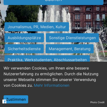
Journalismus, PR, Medien, Kultur
Ausbildungsplätze
Sonstige Dienstleistungen
Sicherheitsdienste
Management, Beratung
Praktika, Werkstudenten, Abschlussarbeiten
Wir verwenden Cookies, um Ihnen eine bessere
Personalwesen
Assistenz, Sekretariat
Nutzererfahrung zu ermöglichen. Durch die Nutzung
unserer Webseite stimmen Sie unserer Verwendung
Hilfskräfte, Aushilfs- und Nebenjobs
von Cookies zu.
Mehr Informationen
Einkauf, Logistik, Materialwirtschaft
Zustimmen
Photo Credit
Weiterbildung, Studium, duale Ausbildung