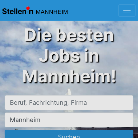
MANNHEIM
Die besten
Jobs in
Mannheim!
Beruf, Fachrichtung, Firma
Ort, Stadt
Suchen