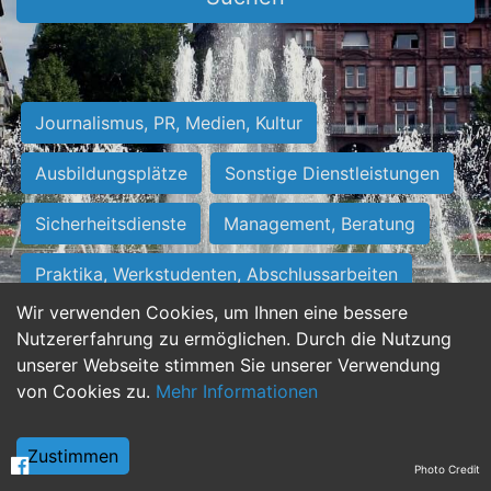
Journalismus, PR, Medien, Kultur
Ausbildungsplätze
Sonstige Dienstleistungen
Sicherheitsdienste
Management, Beratung
Praktika, Werkstudenten, Abschlussarbeiten
Wir verwenden Cookies, um Ihnen eine bessere
Personalwesen
Assistenz, Sekretariat
Nutzererfahrung zu ermöglichen. Durch die Nutzung
unserer Webseite stimmen Sie unserer Verwendung
Hilfskräfte, Aushilfs- und Nebenjobs
von Cookies zu.
Mehr Informationen
Einkauf, Logistik, Materialwirtschaft
Zustimmen
Photo Credit
Weiterbildung, Studium, duale Ausbildung