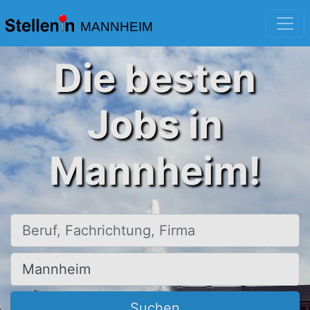
MANNHEIM
Die besten
Jobs in
Mannheim!
Beruf, Fachrichtung, Firma
Ort, Stadt
Suchen