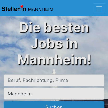
MANNHEIM
Die besten
Jobs in
Mannheim!
Beruf, Fachrichtung, Firma
Ort, Stadt
Suchen