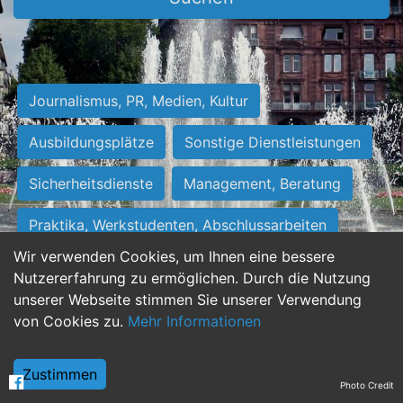
Journalismus, PR, Medien, Kultur
Ausbildungsplätze
Sonstige Dienstleistungen
Sicherheitsdienste
Management, Beratung
Praktika, Werkstudenten, Abschlussarbeiten
Wir verwenden Cookies, um Ihnen eine bessere
Personalwesen
Assistenz, Sekretariat
Nutzererfahrung zu ermöglichen. Durch die Nutzung
unserer Webseite stimmen Sie unserer Verwendung
Hilfskräfte, Aushilfs- und Nebenjobs
von Cookies zu.
Mehr Informationen
Einkauf, Logistik, Materialwirtschaft
Zustimmen
Photo Credit
Weiterbildung, Studium, duale Ausbildung