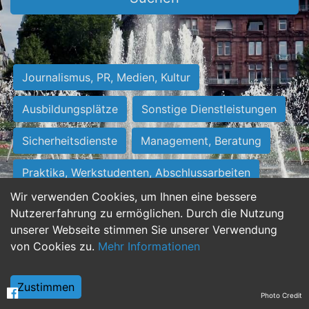
Journalismus, PR, Medien, Kultur
Ausbildungsplätze
Sonstige Dienstleistungen
Sicherheitsdienste
Management, Beratung
Praktika, Werkstudenten, Abschlussarbeiten
Wir verwenden Cookies, um Ihnen eine bessere
Personalwesen
Assistenz, Sekretariat
Nutzererfahrung zu ermöglichen. Durch die Nutzung
unserer Webseite stimmen Sie unserer Verwendung
Hilfskräfte, Aushilfs- und Nebenjobs
von Cookies zu.
Mehr Informationen
Einkauf, Logistik, Materialwirtschaft
Zustimmen
Photo Credit
Weiterbildung, Studium, duale Ausbildung