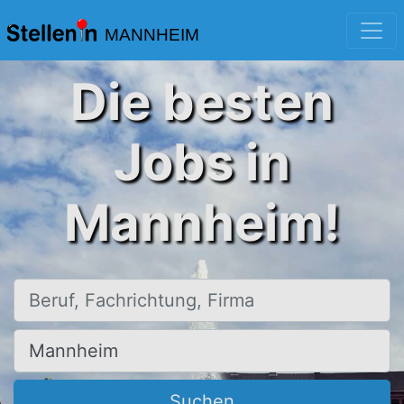
MANNHEIM
Die besten
Jobs in
Mannheim!
Beruf, Fachrichtung, Firma
Ort, Stadt
Suchen