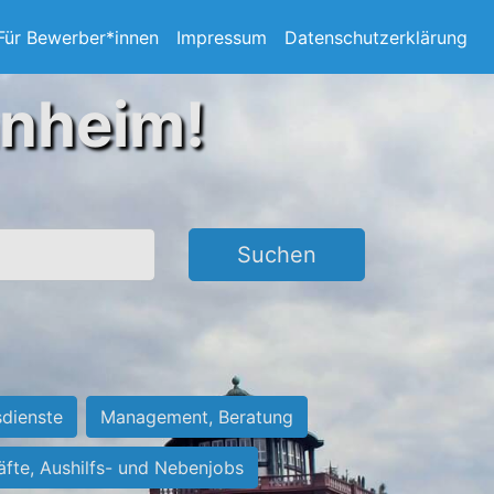
Für Bewerber*innen
Impressum
Datenschutzerklärung
nnheim!
Suchen
sdienste
Management, Beratung
räfte, Aushilfs- und Nebenjobs