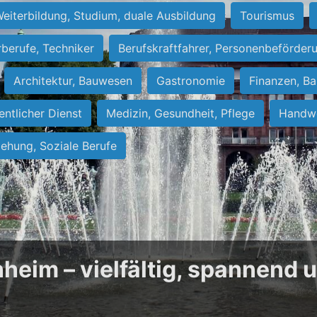
eiterbildung, Studium, duale Ausbildung
Tourismus
rberufe, Techniker
Berufskraftfahrer, Personenbeförder
Architektur, Bauwesen
Gastronomie
Finanzen, Ba
entlicher Dienst
Medizin, Gesundheit, Pflege
Handwe
iehung, Soziale Berufe
heim – vielfältig, spannend 