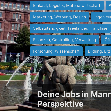
Einkauf, Logistik, Materialwirtschaft
W
Marketing, Werbung, Design
Ingenieu
Selbstständigkeit, Freelancer, Franchise
Finanzen, Controlling, Verwaltung
Öff
Forschung, Wissenschaft
Bildung, Erz
Deine Jobs in Mann
Perspektive