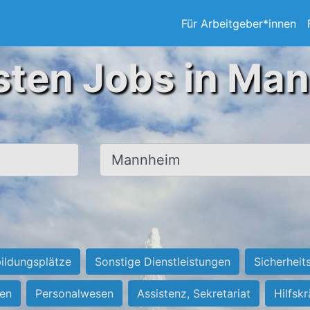
Für Arbeitgeber*innen
sten Jobs in Ma
Ort, Stadt
ildungsplätze
Sonstige Dienstleistungen
Sicherheit
ten
Personalwesen
Assistenz, Sekretariat
Hilfsk