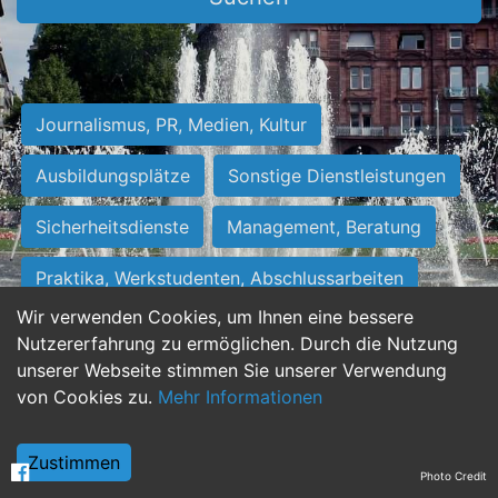
Journalismus, PR, Medien, Kultur
Ausbildungsplätze
Sonstige Dienstleistungen
Sicherheitsdienste
Management, Beratung
Praktika, Werkstudenten, Abschlussarbeiten
Wir verwenden Cookies, um Ihnen eine bessere
Personalwesen
Assistenz, Sekretariat
Nutzererfahrung zu ermöglichen. Durch die Nutzung
unserer Webseite stimmen Sie unserer Verwendung
Hilfskräfte, Aushilfs- und Nebenjobs
von Cookies zu.
Mehr Informationen
Einkauf, Logistik, Materialwirtschaft
Zustimmen
Photo Credit
Weiterbildung, Studium, duale Ausbildung