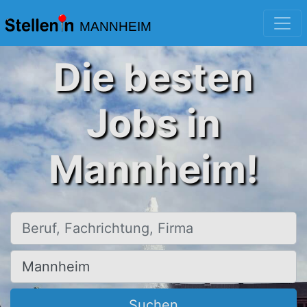
MANNHEIM
Die besten
Jobs in
Mannheim!
Beruf, Fachrichtung, Firma
Ort, Stadt
Suchen