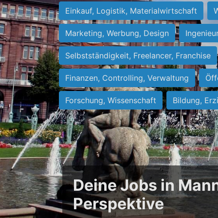
Einkauf, Logistik, Materialwirtschaft
W
Marketing, Werbung, Design
Ingenieu
Selbstständigkeit, Freelancer, Franchise
Finanzen, Controlling, Verwaltung
Öff
Forschung, Wissenschaft
Bildung, Erz
Deine Jobs in Mann
Perspektive