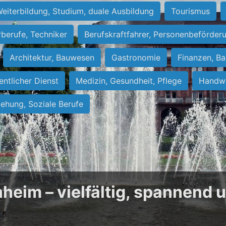
eiterbildung, Studium, duale Ausbildung
Tourismus
rberufe, Techniker
Berufskraftfahrer, Personenbeförder
Architektur, Bauwesen
Gastronomie
Finanzen, Ba
entlicher Dienst
Medizin, Gesundheit, Pflege
Handwe
iehung, Soziale Berufe
heim – vielfältig, spannend 