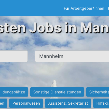
Für Arbeitgeber*innen
sten Jobs in Ma
Ort, Stadt
ildungsplätze
Sonstige Dienstleistungen
Sicherheit
ten
Personalwesen
Assistenz, Sekretariat
Hilfsk