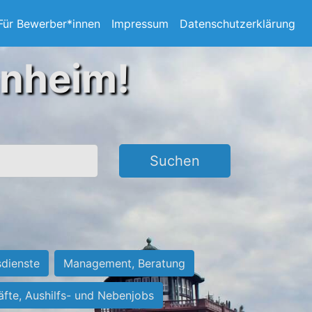
Für Bewerber*innen
Impressum
Datenschutzerklärung
nnheim!
Suchen
sdienste
Management, Beratung
räfte, Aushilfs- und Nebenjobs