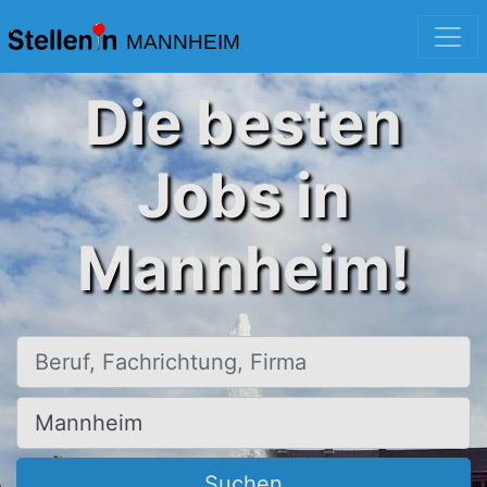
MANNHEIM
Die besten
Jobs in
Mannheim!
Beruf, Fachrichtung, Firma
Ort, Stadt
Suchen