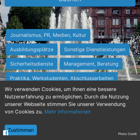
Journalismus, PR, Medien, Kultur
Ausbildungsplätze
Sonstige Dienstleistungen
Sicherheitsdienste
Management, Beratung
Praktika, Werkstudenten, Abschlussarbeiten
Wir verwenden Cookies, um Ihnen eine bessere
Personalwesen
Assistenz, Sekretariat
Nutzererfahrung zu ermöglichen. Durch die Nutzung
unserer Webseite stimmen Sie unserer Verwendung
Hilfskräfte, Aushilfs- und Nebenjobs
von Cookies zu.
Mehr Informationen
Einkauf, Logistik, Materialwirtschaft
Zustimmen
Photo Credit
Weiterbildung, Studium, duale Ausbildung