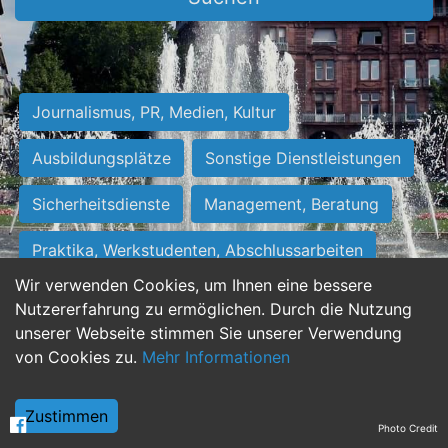
Journalismus, PR, Medien, Kultur
Ausbildungsplätze
Sonstige Dienstleistungen
Sicherheitsdienste
Management, Beratung
Praktika, Werkstudenten, Abschlussarbeiten
Wir verwenden Cookies, um Ihnen eine bessere
Personalwesen
Assistenz, Sekretariat
Nutzererfahrung zu ermöglichen. Durch die Nutzung
unserer Webseite stimmen Sie unserer Verwendung
Hilfskräfte, Aushilfs- und Nebenjobs
von Cookies zu.
Mehr Informationen
Einkauf, Logistik, Materialwirtschaft
Zustimmen
Photo Credit
Weiterbildung, Studium, duale Ausbildung