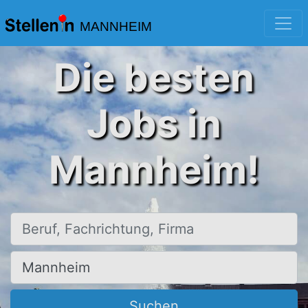
MANNHEIM
Die besten
Jobs in
Mannheim!
Beruf, Fachrichtung, Firma
Ort, Stadt
Suchen