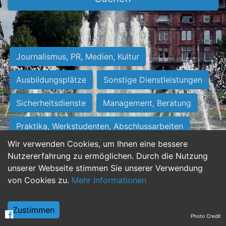
Journalismus, PR, Medien, Kultur
Ausbildungsplätze
Sonstige Dienstleistungen
Sicherheitsdienste
Management, Beratung
Praktika, Werkstudenten, Abschlussarbeiten
Wir verwenden Cookies, um Ihnen eine bessere
Personalwesen
Assistenz, Sekretariat
Nutzererfahrung zu ermöglichen. Durch die Nutzung
unserer Webseite stimmen Sie unserer Verwendung
Hilfskräfte, Aushilfs- und Nebenjobs
von Cookies zu.
Mehr Informationen
Einkauf, Logistik, Materialwirtschaft
Zustimmen
Photo Credit
Weiterbildung, Studium, duale Ausbildung