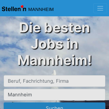
MANNHEIM
Die besten
Jobs in
Mannheim!
Beruf, Fachrichtung, Firma
Ort, Stadt
Suchen