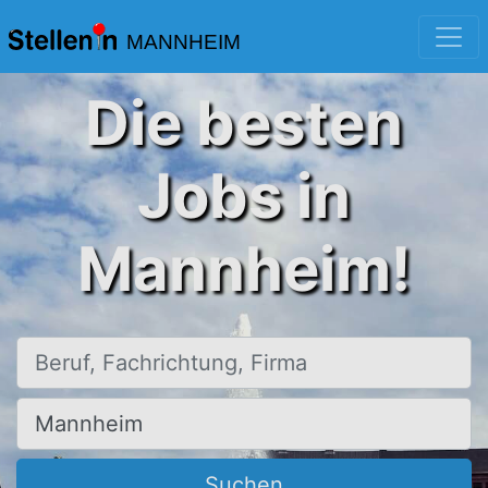
MANNHEIM
Die besten
Jobs in
Mannheim!
Beruf, Fachrichtung, Firma
Ort, Stadt
Suchen