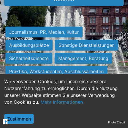
Journalismus, PR, Medien, Kultur
Ausbildungsplätze
Sonstige Dienstleistungen
Sicherheitsdienste
Management, Beratung
Praktika, Werkstudenten, Abschlussarbeiten
Wir verwenden Cookies, um Ihnen eine bessere
Personalwesen
Assistenz, Sekretariat
Nutzererfahrung zu ermöglichen. Durch die Nutzung
unserer Webseite stimmen Sie unserer Verwendung
Hilfskräfte, Aushilfs- und Nebenjobs
von Cookies zu.
Mehr Informationen
Einkauf, Logistik, Materialwirtschaft
Zustimmen
Photo Credit
Weiterbildung, Studium, duale Ausbildung