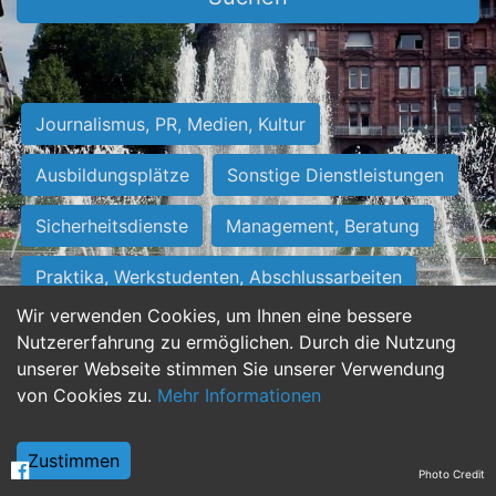
Journalismus, PR, Medien, Kultur
Ausbildungsplätze
Sonstige Dienstleistungen
Sicherheitsdienste
Management, Beratung
Praktika, Werkstudenten, Abschlussarbeiten
Wir verwenden Cookies, um Ihnen eine bessere
Personalwesen
Assistenz, Sekretariat
Nutzererfahrung zu ermöglichen. Durch die Nutzung
unserer Webseite stimmen Sie unserer Verwendung
Hilfskräfte, Aushilfs- und Nebenjobs
von Cookies zu.
Mehr Informationen
Einkauf, Logistik, Materialwirtschaft
Zustimmen
Photo Credit
Weiterbildung, Studium, duale Ausbildung