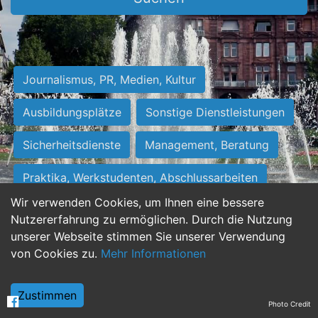
Journalismus, PR, Medien, Kultur
Ausbildungsplätze
Sonstige Dienstleistungen
Sicherheitsdienste
Management, Beratung
Praktika, Werkstudenten, Abschlussarbeiten
Wir verwenden Cookies, um Ihnen eine bessere
Personalwesen
Assistenz, Sekretariat
Nutzererfahrung zu ermöglichen. Durch die Nutzung
unserer Webseite stimmen Sie unserer Verwendung
Hilfskräfte, Aushilfs- und Nebenjobs
von Cookies zu.
Mehr Informationen
Einkauf, Logistik, Materialwirtschaft
Zustimmen
Photo Credit
Weiterbildung, Studium, duale Ausbildung