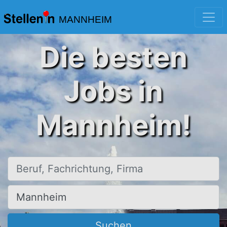
MANNHEIM
Die besten
Jobs in
Mannheim!
Beruf, Fachrichtung, Firma
Ort, Stadt
Suchen