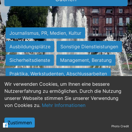
Journalismus, PR, Medien, Kultur
Ausbildungsplätze
Sonstige Dienstleistungen
Sicherheitsdienste
Management, Beratung
Praktika, Werkstudenten, Abschlussarbeiten
Wir verwenden Cookies, um Ihnen eine bessere
Personalwesen
Assistenz, Sekretariat
Nutzererfahrung zu ermöglichen. Durch die Nutzung
unserer Webseite stimmen Sie unserer Verwendung
Hilfskräfte, Aushilfs- und Nebenjobs
von Cookies zu.
Mehr Informationen
Einkauf, Logistik, Materialwirtschaft
Zustimmen
Photo Credit
Weiterbildung, Studium, duale Ausbildung