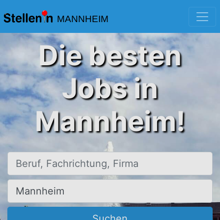
MANNHEIM
Die besten
Jobs in
Mannheim!
Beruf, Fachrichtung, Firma
Ort, Stadt
Suchen