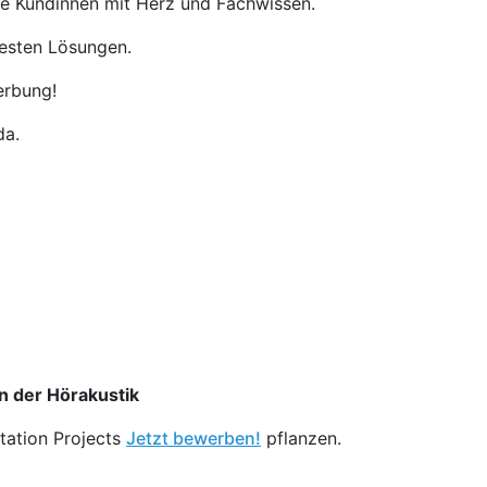
re Kundinnen mit Herz und Fachwissen.
besten Lösungen.
erbung!
da.
in der Hörakustik
station Projects
Jetzt bewerben!
pflanzen.