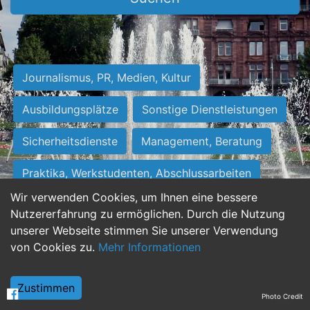
Journalismus, PR, Medien, Kultur
Ausbildungsplätze
Sonstige Dienstleistungen
Sicherheitsdienste
Management, Beratung
Praktika, Werkstudenten, Abschlussarbeiten
Wir verwenden Cookies, um Ihnen eine bessere
Personalwesen
Assistenz, Sekretariat
Nutzererfahrung zu ermöglichen. Durch die Nutzung
unserer Webseite stimmen Sie unserer Verwendung
Hilfskräfte, Aushilfs- und Nebenjobs
von Cookies zu.
Mehr Informationen
Einkauf, Logistik, Materialwirtschaft
Zustimmen
Photo Credit
Weiterbildung, Studium, duale Ausbildung