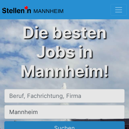
MANNHEIM
Die besten
Jobs in
Mannheim!
Beruf, Fachrichtung, Firma
Ort, Stadt
Suchen