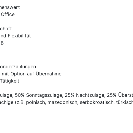
chenswert
 Office
chrift
d Flexibilität
 B
Sonderzahlungen
ve mit Option auf Übernahme
Tätigkeit
gszulage, 50% Sonntagszulage, 25% Nachtzulage, 25% Übers
chige (z.B. polnisch, mazedonisch, serbokroatisch, türkisch,