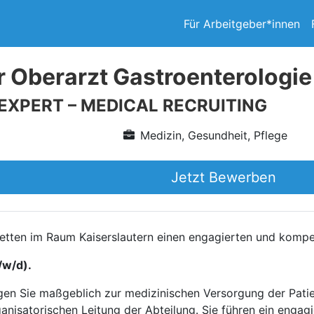
Für Arbeitgeber*innen
r Oberarzt Gastroenterologie
 EXPERT – MEDICAL RECRUITING
Medizin, Gesundheit, Pflege
Jetzt Bewerben
 Betten im Raum Kaiserslautern einen engagierten und komp
/w/d).
ragen Sie maßgeblich zur medizinischen Versorgung der Pat
organisatorischen Leitung der Abteilung. Sie führen ein eng