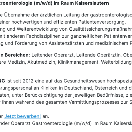
troenterologie (m/w/d) im Raum Kaiserslautern
e Übernahme der ärztlichen Leitung der gastroenterologisc
einer hochwertigen und effizienten Patientenversorgung.
ng und Weiterentwicklung von Qualitätssicherungsmaßnah
t anderen Fachdisziplinen zur ganzheitlichen Patientenve
ng und Förderung von Assistenzärzten und medizinischem P
en Bereichen:
Leitender Oberarzt, Leitende Oberärztin, Ober
ere Medizin, Akutmedizin, Klinikmanagement, Weiterbildung, V
NG
ist seit 2012 eine auf das Gesundheitswesen hochspezial
hrungspersonal an Kliniken in Deutschland, Österreich und d
en, unter Berücksichtigung der jeweiligen Bedürfnisse, zi
 Ihnen während des gesamten Vermittlungsprozesses zur Sei
er
Jetzt bewerben!
an.
ender Oberarzt Gastroenterologie (m/w/d) im Raum Kaisersl