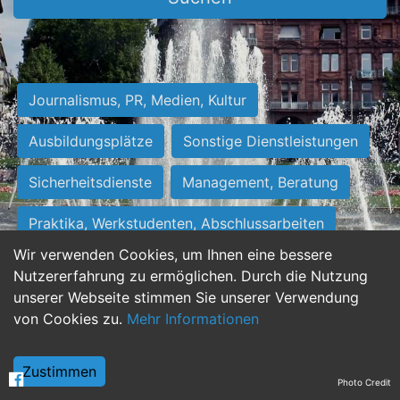
Journalismus, PR, Medien, Kultur
Ausbildungsplätze
Sonstige Dienstleistungen
Sicherheitsdienste
Management, Beratung
Praktika, Werkstudenten, Abschlussarbeiten
Wir verwenden Cookies, um Ihnen eine bessere
Personalwesen
Assistenz, Sekretariat
Nutzererfahrung zu ermöglichen. Durch die Nutzung
unserer Webseite stimmen Sie unserer Verwendung
Hilfskräfte, Aushilfs- und Nebenjobs
von Cookies zu.
Mehr Informationen
Einkauf, Logistik, Materialwirtschaft
Zustimmen
Photo Credit
Weiterbildung, Studium, duale Ausbildung