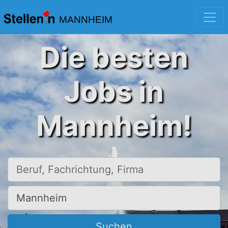
MANNHEIM
Die besten
Jobs in
Mannheim!
Beruf, Fachrichtung, Firma
Ort, Stadt
Suchen