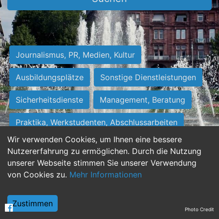
Journalismus, PR, Medien, Kultur
Ausbildungsplätze
Sonstige Dienstleistungen
Sicherheitsdienste
Management, Beratung
Praktika, Werkstudenten, Abschlussarbeiten
Wir verwenden Cookies, um Ihnen eine bessere
Personalwesen
Assistenz, Sekretariat
Nutzererfahrung zu ermöglichen. Durch die Nutzung
unserer Webseite stimmen Sie unserer Verwendung
Hilfskräfte, Aushilfs- und Nebenjobs
von Cookies zu.
Mehr Informationen
Einkauf, Logistik, Materialwirtschaft
Zustimmen
Photo Credit
Weiterbildung, Studium, duale Ausbildung