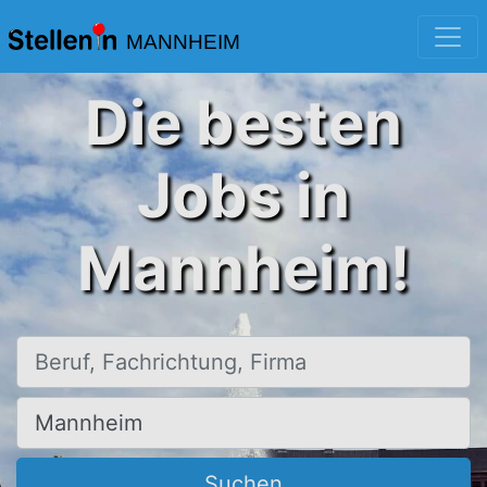
MANNHEIM
Die besten
Jobs in
Mannheim!
Beruf, Fachrichtung, Firma
Ort, Stadt
Suchen