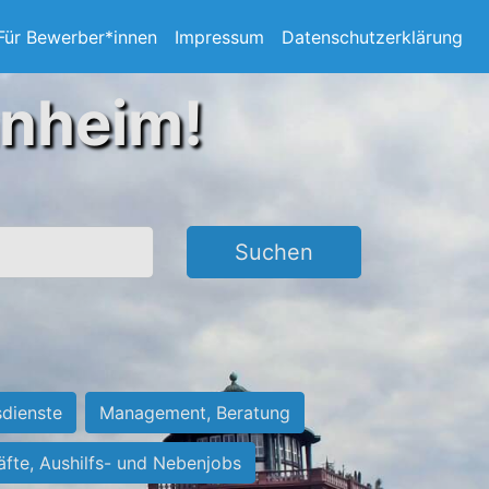
Für Bewerber*innen
Impressum
Datenschutzerklärung
nnheim!
Suchen
sdienste
Management, Beratung
räfte, Aushilfs- und Nebenjobs