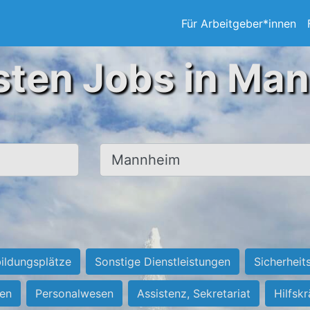
Für Arbeitgeber*innen
sten Jobs in Ma
Ort, Stadt
ildungsplätze
Sonstige Dienstleistungen
Sicherheit
ten
Personalwesen
Assistenz, Sekretariat
Hilfsk