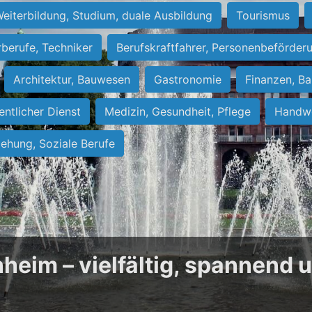
eiterbildung, Studium, duale Ausbildung
Tourismus
rberufe, Techniker
Berufskraftfahrer, Personenbeförder
Architektur, Bauwesen
Gastronomie
Finanzen, Ba
entlicher Dienst
Medizin, Gesundheit, Pflege
Handwe
iehung, Soziale Berufe
heim – vielfältig, spannend 