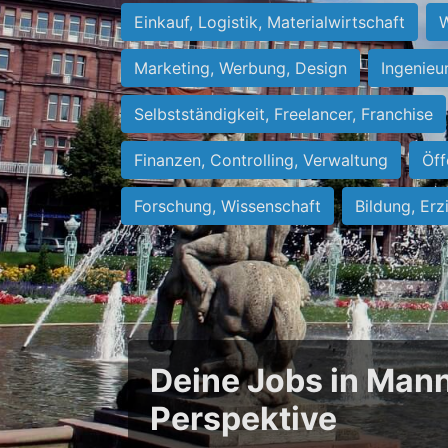
Einkauf, Logistik, Materialwirtschaft
W
Marketing, Werbung, Design
Ingenieu
Selbstständigkeit, Freelancer, Franchise
Finanzen, Controlling, Verwaltung
Öff
Forschung, Wissenschaft
Bildung, Erz
Deine Jobs in Mann
Perspektive