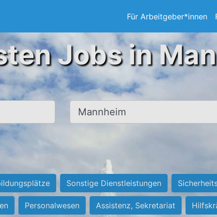
Für Arbeitgeber*innen
sten Jobs in Ma
Ort, Stadt
ildungsplätze
Sonstige Dienstleistungen
Sicherheit
ten
Personalwesen
Assistenz, Sekretariat
Hilfsk