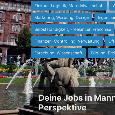
Einkauf, Logistik, Materialwirtschaft
W
Marketing, Werbung, Design
Ingenieu
Selbstständigkeit, Freelancer, Franchise
Finanzen, Controlling, Verwaltung
Öff
Forschung, Wissenschaft
Bildung, Erz
Deine Jobs in Mann
Perspektive