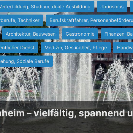
eiterbildung, Studium, duale Ausbildung
Tourismus
rberufe, Techniker
Berufskraftfahrer, Personenbeförder
Architektur, Bauwesen
Gastronomie
Finanzen, Ba
entlicher Dienst
Medizin, Gesundheit, Pflege
Handwe
iehung, Soziale Berufe
heim – vielfältig, spannend 