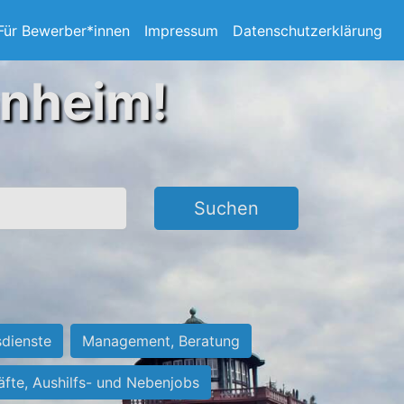
Für Bewerber*innen
Impressum
Datenschutzerklärung
nnheim!
Suchen
sdienste
Management, Beratung
räfte, Aushilfs- und Nebenjobs