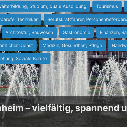
eiterbildung, Studium, duale Ausbildung
Tourismus
rberufe, Techniker
Berufskraftfahrer, Personenbeförder
Architektur, Bauwesen
Gastronomie
Finanzen, Ba
entlicher Dienst
Medizin, Gesundheit, Pflege
Handwe
iehung, Soziale Berufe
heim – vielfältig, spannend 