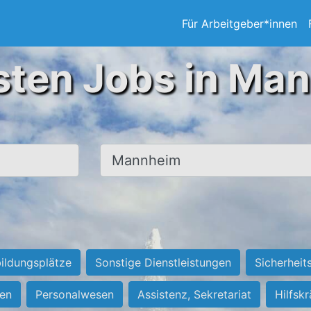
Für Arbeitgeber*innen
sten Jobs in Ma
Ort, Stadt
ildungsplätze
Sonstige Dienstleistungen
Sicherheit
ten
Personalwesen
Assistenz, Sekretariat
Hilfsk