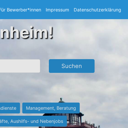
Für Bewerber*innen
Impressum
Datenschutzerklärung
nnheim!
Suchen
sdienste
Management, Beratung
räfte, Aushilfs- und Nebenjobs