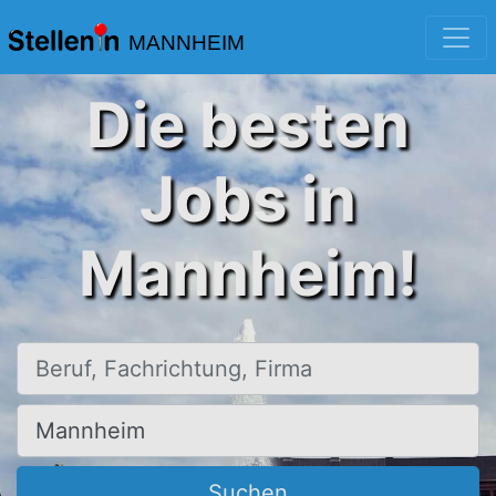
MANNHEIM
Die besten
Jobs in
Mannheim!
Beruf, Fachrichtung, Firma
Ort, Stadt
Suchen