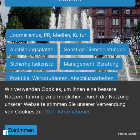
Journalismus, PR, Medien, Kultur
Ausbildungsplätze
Sonstige Dienstleistungen
Sicherheitsdienste
Management, Beratung
Praktika, Werkstudenten, Abschlussarbeiten
Wir verwenden Cookies, um Ihnen eine bessere
Personalwesen
Assistenz, Sekretariat
Nutzererfahrung zu ermöglichen. Durch die Nutzung
unserer Webseite stimmen Sie unserer Verwendung
Hilfskräfte, Aushilfs- und Nebenjobs
von Cookies zu.
Mehr Informationen
Einkauf, Logistik, Materialwirtschaft
Zustimmen
Photo Credit
Weiterbildung, Studium, duale Ausbildung