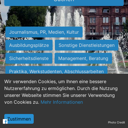
Journalismus, PR, Medien, Kultur
Ausbildungsplätze
Sonstige Dienstleistungen
Sicherheitsdienste
Management, Beratung
Praktika, Werkstudenten, Abschlussarbeiten
Wir verwenden Cookies, um Ihnen eine bessere
Personalwesen
Assistenz, Sekretariat
Nutzererfahrung zu ermöglichen. Durch die Nutzung
unserer Webseite stimmen Sie unserer Verwendung
Hilfskräfte, Aushilfs- und Nebenjobs
von Cookies zu.
Mehr Informationen
Einkauf, Logistik, Materialwirtschaft
Zustimmen
Photo Credit
Weiterbildung, Studium, duale Ausbildung