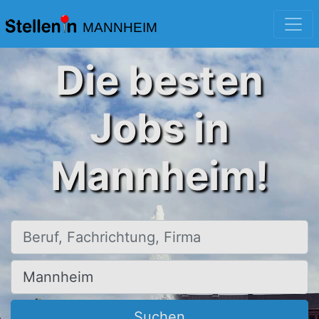
MANNHEIM
Die besten
Jobs in
Mannheim!
Beruf, Fachrichtung, Firma
Ort, Stadt
Suchen