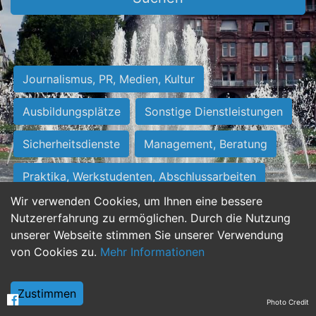
Journalismus, PR, Medien, Kultur
Ausbildungsplätze
Sonstige Dienstleistungen
Sicherheitsdienste
Management, Beratung
Praktika, Werkstudenten, Abschlussarbeiten
Wir verwenden Cookies, um Ihnen eine bessere
Personalwesen
Assistenz, Sekretariat
Nutzererfahrung zu ermöglichen. Durch die Nutzung
unserer Webseite stimmen Sie unserer Verwendung
Hilfskräfte, Aushilfs- und Nebenjobs
von Cookies zu.
Mehr Informationen
Einkauf, Logistik, Materialwirtschaft
Zustimmen
Photo Credit
Weiterbildung, Studium, duale Ausbildung