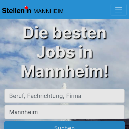
MANNHEIM
Die besten
Jobs in
Mannheim!
Beruf, Fachrichtung, Firma
Ort, Stadt
Suchen