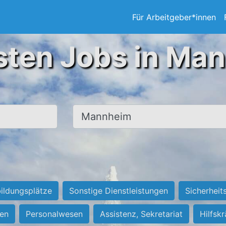
Für Arbeitgeber*innen
sten Jobs in Ma
Ort, Stadt
ildungsplätze
Sonstige Dienstleistungen
Sicherheit
ten
Personalwesen
Assistenz, Sekretariat
Hilfsk