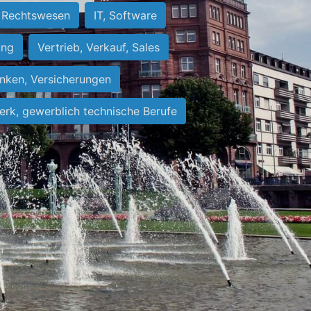
Rechtswesen
IT, Software
ung
Vertrieb, Verkauf, Sales
nken, Versicherungen
rk, gewerblich technische Berufe