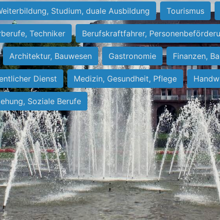
eiterbildung, Studium, duale Ausbildung
Tourismus
rberufe, Techniker
Berufskraftfahrer, Personenbeförder
Architektur, Bauwesen
Gastronomie
Finanzen, Ba
entlicher Dienst
Medizin, Gesundheit, Pflege
Handwe
iehung, Soziale Berufe