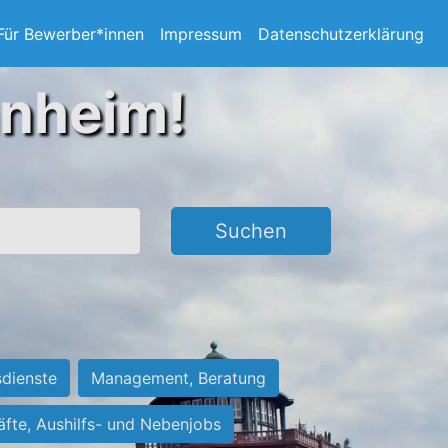
Für Bewerber*innen
Impressum
Datenschutzerklärung
nnheim!
Suchen
sdienste
Management, Beratung
räfte, Aushilfs- und Nebenjobs