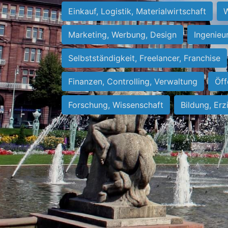
Einkauf, Logistik, Materialwirtschaft
W
Marketing, Werbung, Design
Ingenieu
Selbstständigkeit, Freelancer, Franchise
Finanzen, Controlling, Verwaltung
Öff
Forschung, Wissenschaft
Bildung, Erz