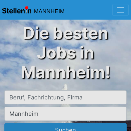
MANNHEIM
Die besten
Jobs in
Mannheim!
Beruf, Fachrichtung, Firma
Ort, Stadt
Suchen