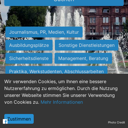
Journalismus, PR, Medien, Kultur
Ausbildungsplätze
Sonstige Dienstleistungen
Sicherheitsdienste
Management, Beratung
Praktika, Werkstudenten, Abschlussarbeiten
Wir verwenden Cookies, um Ihnen eine bessere
Personalwesen
Assistenz, Sekretariat
Nutzererfahrung zu ermöglichen. Durch die Nutzung
unserer Webseite stimmen Sie unserer Verwendung
Hilfskräfte, Aushilfs- und Nebenjobs
von Cookies zu.
Mehr Informationen
Einkauf, Logistik, Materialwirtschaft
Zustimmen
Photo Credit
Weiterbildung, Studium, duale Ausbildung