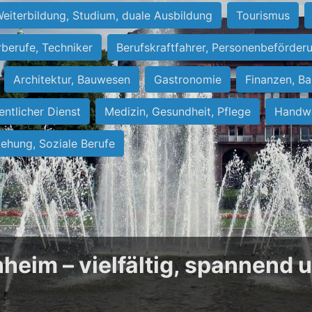
eiterbildung, Studium, duale Ausbildung
Tourismus
rberufe, Techniker
Berufskraftfahrer, Personenbeförder
Architektur, Bauwesen
Gastronomie
Finanzen, Ba
entlicher Dienst
Medizin, Gesundheit, Pflege
Handwe
iehung, Soziale Berufe
heim – vielfältig, spannend 