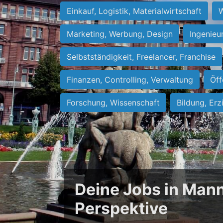
Einkauf, Logistik, Materialwirtschaft
W
Marketing, Werbung, Design
Ingenieu
Selbstständigkeit, Freelancer, Franchise
Finanzen, Controlling, Verwaltung
Öff
Forschung, Wissenschaft
Bildung, Erz
Deine Jobs in Mann
Perspektive