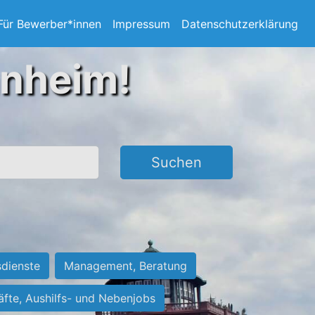
Für Bewerber*innen
Impressum
Datenschutzerklärung
nnheim!
Suchen
sdienste
Management, Beratung
räfte, Aushilfs- und Nebenjobs