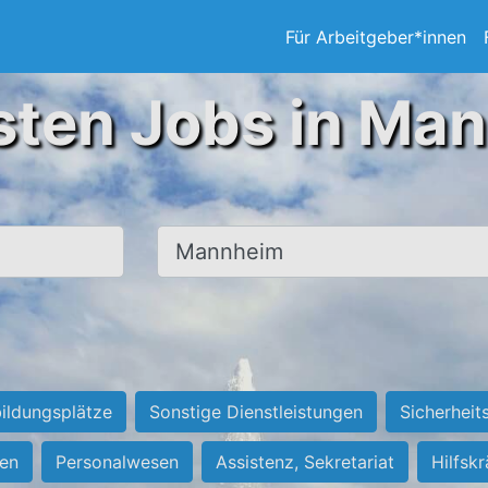
Für Arbeitgeber*innen
sten Jobs in Ma
Ort, Stadt
ildungsplätze
Sonstige Dienstleistungen
Sicherheit
ten
Personalwesen
Assistenz, Sekretariat
Hilfsk