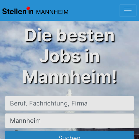
MANNHEIM
Die besten
Jobs in
Mannheim!
Beruf, Fachrichtung, Firma
Ort, Stadt
Suchen