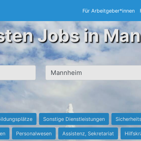
Für Arbeitgeber*innen
sten Jobs in Ma
Ort, Stadt
ildungsplätze
Sonstige Dienstleistungen
Sicherheit
ten
Personalwesen
Assistenz, Sekretariat
Hilfsk