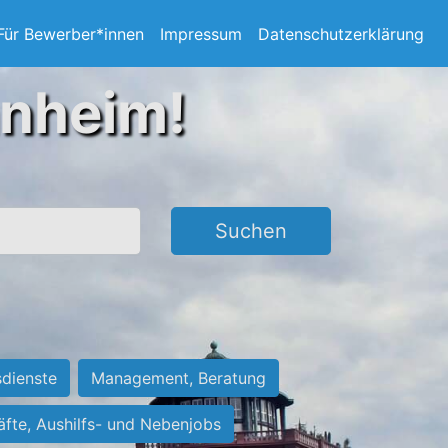
Für Bewerber*innen
Impressum
Datenschutzerklärung
nnheim!
Suchen
sdienste
Management, Beratung
räfte, Aushilfs- und Nebenjobs