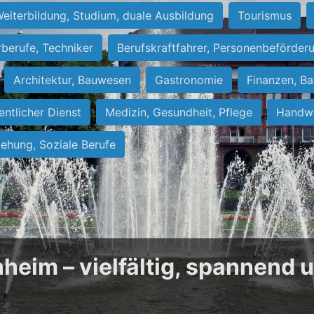
eiterbildung, Studium, duale Ausbildung
Tourismus
rberufe, Techniker
Berufskraftfahrer, Personenbeförder
Architektur, Bauwesen
Gastronomie
Finanzen, Ba
entlicher Dienst
Medizin, Gesundheit, Pflege
Handwe
iehung, Soziale Berufe
heim – vielfältig, spannend 