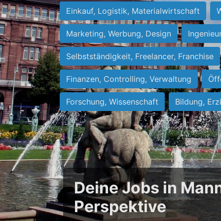
Einkauf, Logistik, Materialwirtschaft
W
Marketing, Werbung, Design
Ingenieu
Selbstständigkeit, Freelancer, Franchise
Finanzen, Controlling, Verwaltung
Öff
Forschung, Wissenschaft
Bildung, Erz
Deine Jobs in Mann
Perspektive