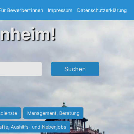
Für Bewerber*innen
Impressum
Datenschutzerklärung
nnheim!
Suchen
sdienste
Management, Beratung
räfte, Aushilfs- und Nebenjobs