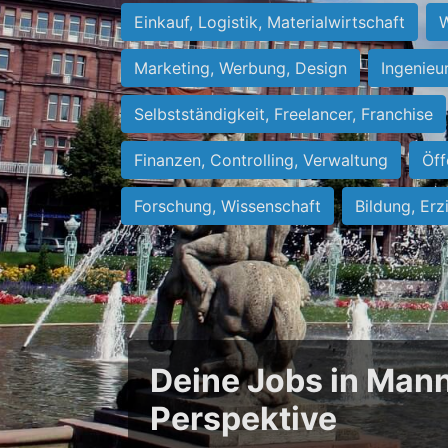
Einkauf, Logistik, Materialwirtschaft
W
Marketing, Werbung, Design
Ingenieu
Selbstständigkeit, Freelancer, Franchise
Finanzen, Controlling, Verwaltung
Öff
Forschung, Wissenschaft
Bildung, Erz
Deine Jobs in Mann
Perspektive