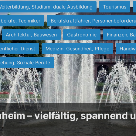
eiterbildung, Studium, duale Ausbildung
Tourismus
rberufe, Techniker
Berufskraftfahrer, Personenbeförder
Architektur, Bauwesen
Gastronomie
Finanzen, Ba
entlicher Dienst
Medizin, Gesundheit, Pflege
Handwe
iehung, Soziale Berufe
heim – vielfältig, spannend 