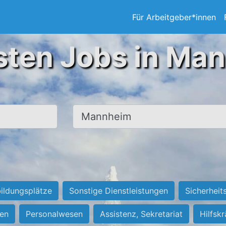
Für Arbeitgeber*innen
sten Jobs in Ma
Ort, Stadt
ildungsplätze
Sonstige Dienstleistungen
Sicherheit
ten
Personalwesen
Assistenz, Sekretariat
Hilfsk