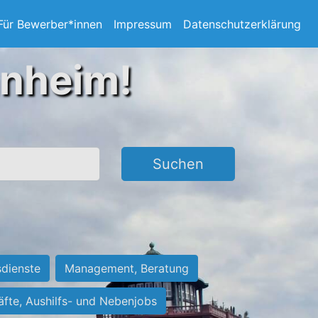
Für Bewerber*innen
Impressum
Datenschutzerklärung
nnheim!
Suchen
sdienste
Management, Beratung
räfte, Aushilfs- und Nebenjobs