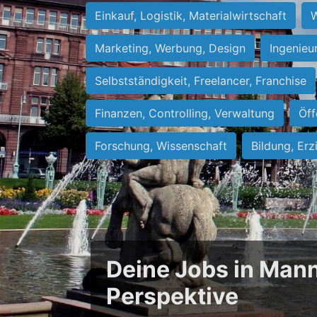
Einkauf, Logistik, Materialwirtschaft
W
Marketing, Werbung, Design
Ingenieu
Selbstständigkeit, Freelancer, Franchise
Finanzen, Controlling, Verwaltung
Öff
Forschung, Wissenschaft
Bildung, Erz
Deine Jobs in Mann
Perspektive