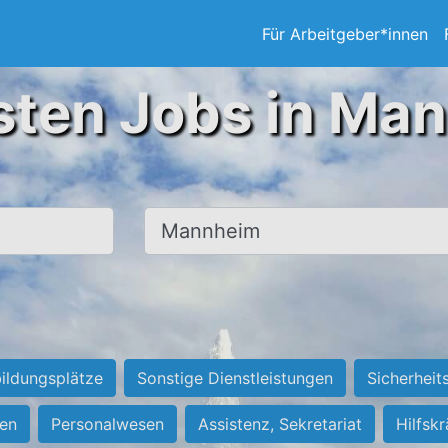
Für Arbeitgeber*innen
sten Jobs in Ma
Ort, Stadt
ildungsplätze
Sonstige Dienstleistungen
Sicherheit
ten
Personalwesen
Assistenz, Sekretariat
Hilfsk