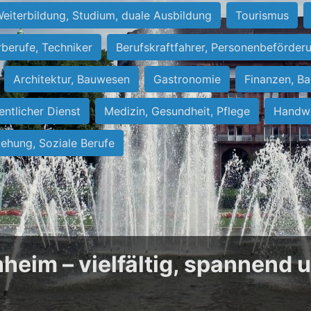
eiterbildung, Studium, duale Ausbildung
Tourismus
rberufe, Techniker
Berufskraftfahrer, Personenbeförder
Architektur, Bauwesen
Gastronomie
Finanzen, Ba
entlicher Dienst
Medizin, Gesundheit, Pflege
Handwe
iehung, Soziale Berufe
heim – vielfältig, spannend 