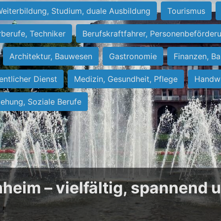
eiterbildung, Studium, duale Ausbildung
Tourismus
rberufe, Techniker
Berufskraftfahrer, Personenbeförder
Architektur, Bauwesen
Gastronomie
Finanzen, Ba
entlicher Dienst
Medizin, Gesundheit, Pflege
Handwe
iehung, Soziale Berufe
heim – vielfältig, spannend 