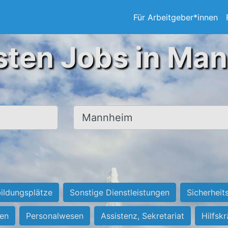
Für Arbeitgeber*innen
sten Jobs in Ma
Ort, Stadt
ildungsplätze
Sonstige Dienstleistungen
Sicherheit
ten
Personalwesen
Assistenz, Sekretariat
Hilfsk