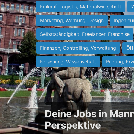
Einkauf, Logistik, Materialwirtschaft
W
Marketing, Werbung, Design
Ingenieu
Selbstständigkeit, Freelancer, Franchise
Finanzen, Controlling, Verwaltung
Öff
Forschung, Wissenschaft
Bildung, Erz
Deine Jobs in Mann
Perspektive