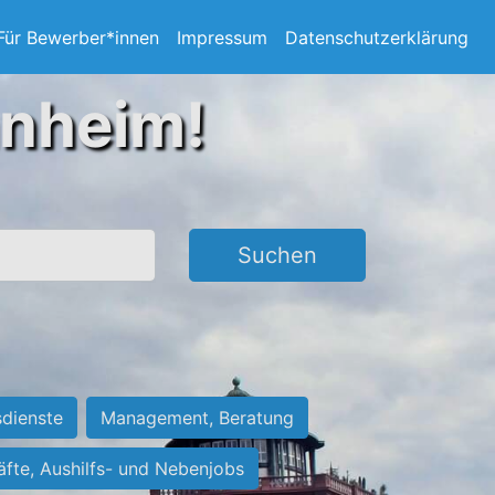
Für Bewerber*innen
Impressum
Datenschutzerklärung
nnheim!
Suchen
sdienste
Management, Beratung
räfte, Aushilfs- und Nebenjobs