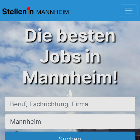
MANNHEIM
Die besten
Jobs in
Mannheim!
Beruf, Fachrichtung, Firma
Ort, Stadt
Suchen