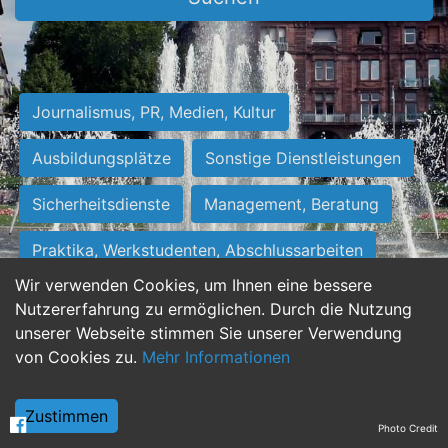
Journalismus, PR, Medien, Kultur
Ausbildungsplätze
Sonstige Dienstleistungen
Sicherheitsdienste
Management, Beratung
Praktika, Werkstudenten, Abschlussarbeiten
Wir verwenden Cookies, um Ihnen eine bessere
Personalwesen
Assistenz, Sekretariat
Nutzererfahrung zu ermöglichen. Durch die Nutzung
unserer Webseite stimmen Sie unserer Verwendung
Hilfskräfte, Aushilfs- und Nebenjobs
von Cookies zu.
Mehr Informationen
Einkauf, Logistik, Materialwirtschaft
Zustimmen
Photo Credit
Weiterbildung, Studium, duale Ausbildung