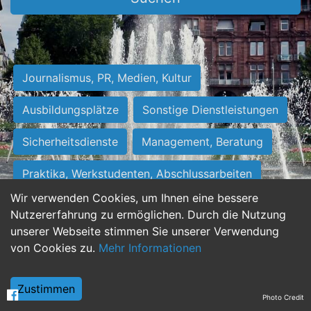
Journalismus, PR, Medien, Kultur
Ausbildungsplätze
Sonstige Dienstleistungen
Sicherheitsdienste
Management, Beratung
Praktika, Werkstudenten, Abschlussarbeiten
Wir verwenden Cookies, um Ihnen eine bessere
Personalwesen
Assistenz, Sekretariat
Nutzererfahrung zu ermöglichen. Durch die Nutzung
unserer Webseite stimmen Sie unserer Verwendung
Hilfskräfte, Aushilfs- und Nebenjobs
von Cookies zu.
Mehr Informationen
Einkauf, Logistik, Materialwirtschaft
Zustimmen
Photo Credit
Weiterbildung, Studium, duale Ausbildung