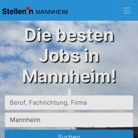
MANNHEIM
Die besten
Jobs in
Mannheim!
Beruf, Fachrichtung, Firma
Ort, Stadt
Suchen