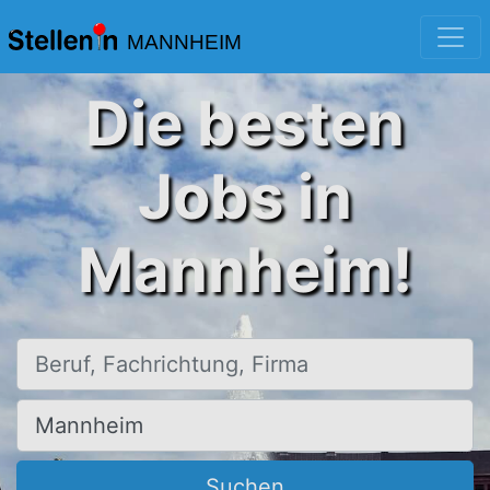
MANNHEIM
Die besten
Jobs in
Mannheim!
Beruf, Fachrichtung, Firma
Ort, Stadt
Suchen