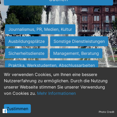
Journalismus, PR, Medien, Kultur
Ausbildungsplätze
Sonstige Dienstleistungen
Sicherheitsdienste
Management, Beratung
Praktika, Werkstudenten, Abschlussarbeiten
Wir verwenden Cookies, um Ihnen eine bessere
Personalwesen
Assistenz, Sekretariat
Nutzererfahrung zu ermöglichen. Durch die Nutzung
unserer Webseite stimmen Sie unserer Verwendung
Hilfskräfte, Aushilfs- und Nebenjobs
von Cookies zu.
Mehr Informationen
Einkauf, Logistik, Materialwirtschaft
Zustimmen
Photo Credit
Weiterbildung, Studium, duale Ausbildung